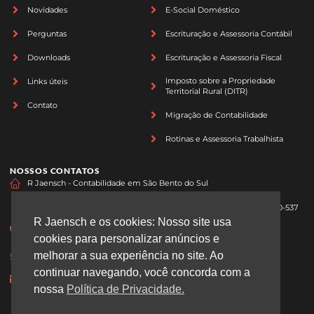
Novidades
E-Social Doméstico
Perguntas
Escrituração e Assessoria Contábil
Downloads
Escrituração e Assessoria Fiscal
Imposto sobre a Propriedade
Links úteis
Territorial Rural (DITR)
Contato
Migração de Contabilidade
Rotinas e Assessoria Trabalhista
NOSSOS CONTATOS
R Jaensch - Contabilidade em São Bento do Sul
R. Thomaz Vidal Teixeira, 329 - Centro, São Bento do Sul - SC, 89280-537
R Jaensch e os cookies: Nosso site usa
(47) 3633-4717
cookies para personalizar anúncios e
melhorar a sua experiência no site. Ao
(47) 99177-5649
continuar navegando, você concorda com a
atendimento@rjaensch.com.br
nossa
Política de Privacidade.