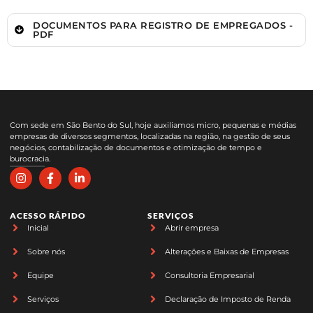
DOCUMENTOS PARA REGISTRO DE EMPREGADOS -
PDF
Com sede em São Bento do Sul, hoje auxiliamos micro, pequenas e médias
empresas de diversos segmentos, localizadas na região, na gestão de seus
negócios, contabilização de documentos e otimização de tempo e
burocracia.
ACESSO RÁPIDO
SERVIÇOS
Inicial
Abrir empresa
Sobre nós
Alterações e Baixas de Empresas
Equipe
Consultoria Empresarial
Serviços
Declaração de Imposto de Renda